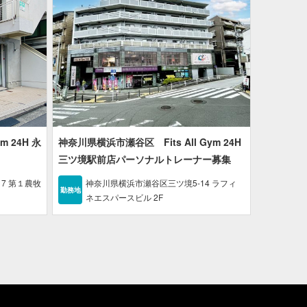
m 24H 永
神奈川県横浜市瀬谷区 Fits All Gym 24H
三ツ境駅前店パーソナルトレーナー募集
7 第１農牧
神奈川県横浜市瀬谷区三ツ境5-14 ラフィ
勤務地
ネエスパースビル 2F