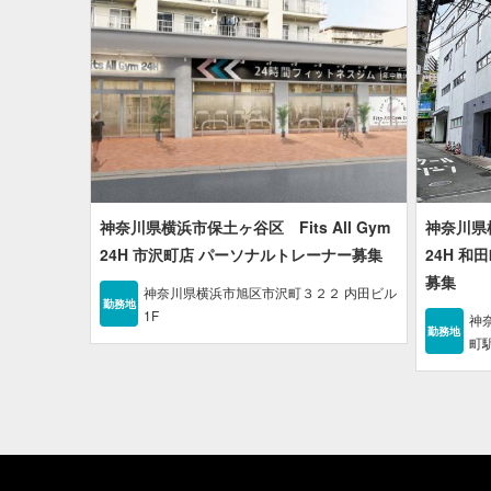
神奈川県横浜市保土ヶ谷区 Fits All Gym
神奈川県横
24H 市沢町店 パーソナルトレーナー募集
24H 
募集
神奈川県横浜市旭区市沢町３２２ 内田ビル
勤務地
1F
神
勤務地
町駅