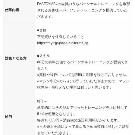
FASTGYM24の会員のうちパーソナルトレーニングを希望
仕事内容
されるお客様へパーソナルトレーニングを提供していた
だきます。
■資格
下記資格を保有していること
https://mytr.jp/page/etc/terms_fg
■スキル
対象となる方
60分の有料に値するパーソナルトレーニングが提供でき
ること
※資格や経験については明確に制限を設けておりません。
※マシン中心のジムにて行っていただきますので、マシン
指導が一切行えない場合は難しいと思います。
0円 ～
基本的にはそのジムで行ったトレーニング売上に対して
81%が報酬となります。
給与
毎月16,000円＋消費税の施設利用料がかかります。
※月の売上実績によって異なるため面談時に詳しくご説明
させていただきます。