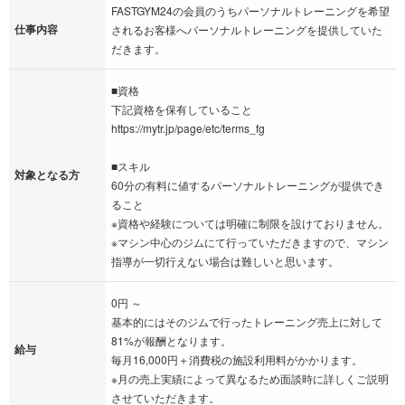
FASTGYM24の会員のうちパーソナルトレーニングを希望
仕事内容
されるお客様へパーソナルトレーニングを提供していた
だきます。
■資格
下記資格を保有していること
https://mytr.jp/page/etc/terms_fg
■スキル
対象となる方
60分の有料に値するパーソナルトレーニングが提供でき
ること
※資格や経験については明確に制限を設けておりません。
※マシン中心のジムにて行っていただきますので、マシン
指導が一切行えない場合は難しいと思います。
0円 ～
基本的にはそのジムで行ったトレーニング売上に対して
81%が報酬となります。
給与
毎月16,000円＋消費税の施設利用料がかかります。
※月の売上実績によって異なるため面談時に詳しくご説明
させていただきます。