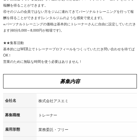
報酬を得ることができます。
④そのジムの会員ではない方をジムに連れてきてパーソナルトレーニングを行って報
酬を得ることができます(レンタルジムのような感覚で使えます)。
※パーソナルトレーニングの価格は基本的にトレーナーさんに自由に設定していただき
ます(60分5,000～8,000円が相場です)。
★★集客活動
基本的にはWEB上でトレーナープロフィールをつくっていただき問い合わせを待てば
OK！
営業のために無駄な時間を使う必要はありません！
募集内容
会社名
株式会社アスエミ
募集職種
トレーナー
雇用形態
業務委託・フリー