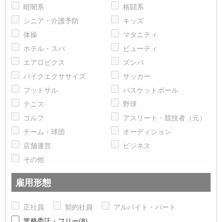
暗闇系
格闘系
シニア・介護予防
キッズ
体操
マタニティ
ホテル・スパ
ビューティ
エアロビクス
ズンバ
バイクエクササイズ
サッカー
フットサル
バスケットボール
テニス
野球
ゴルフ
アスリート・競技者（元）
チーム・球団
オーディション
店舗運営
ビジネス
その他
雇用形態
正社員
契約社員
アルバイト・パート
業務委託・フリー(8)