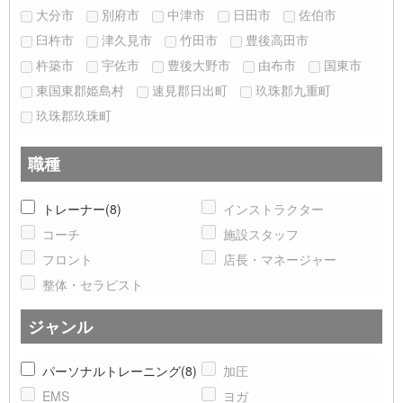
大分市
別府市
中津市
日田市
佐伯市
臼杵市
津久見市
竹田市
豊後高田市
杵築市
宇佐市
豊後大野市
由布市
国東市
東国東郡姫島村
速見郡日出町
玖珠郡九重町
玖珠郡玖珠町
職種
トレーナー(8)
インストラクター
コーチ
施設スタッフ
フロント
店長・マネージャー
整体・セラピスト
ジャンル
パーソナルトレーニング(8)
加圧
EMS
ヨガ