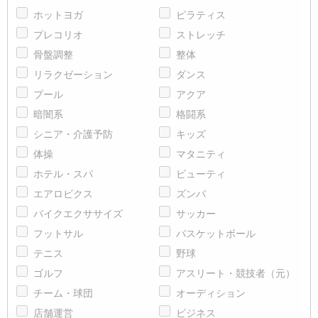
ホットヨガ
ピラティス
プレコリオ
ストレッチ
骨盤調整
整体
リラクゼーション
ダンス
プール
アクア
暗闇系
格闘系
シニア・介護予防
キッズ
体操
マタニティ
ホテル・スパ
ビューティ
エアロビクス
ズンバ
バイクエクササイズ
サッカー
フットサル
バスケットボール
テニス
野球
ゴルフ
アスリート・競技者（元）
チーム・球団
オーディション
店舗運営
ビジネス